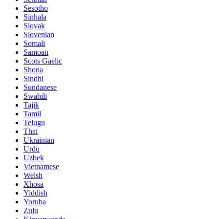
Sesotho
Sinhala
Slovak
Slovenian
Somali
Samoan
Scots Gaelic
Shona
Sindhi
Sundanese
Swahili
Tajik
Tamil
Telugu
Thai
Ukrainian
Urdu
Uzbek
Vietnamese
Welsh
Xhosa
Yiddish
Yoruba
Zulu