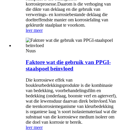
korrosieprosesse.Daarom is die verhoging van
die dikte van deklaag en die gebruik van
verwerings- en korrosiebestande deklaag die
doeltreffendste manier om korrosiefaling van
gekleurde staalplaat te voorkom.
leer meer
Nuus
Faktore wat die gebruik van PPGI-
staalspoel beïnvloed
Die korrosiewe effek van
boukleurbedekkingsprodukte is die kombinasie
van bedekking, voorbehandelingsfilm en
bedekking (onderlaag, boonste verf en agterverf),
wat die lewensduur daarvan direk beïnvloed.Van
die teenkorrosiemeganisme van kleurbedekking
is organiese laag 'n soort isolasiemateriaal wat die
substraat van die korrosiewe medium isoleer om
die doel van korrosie te bereik.
leer meer