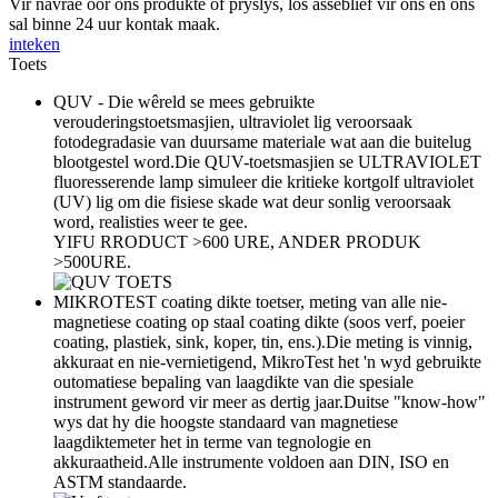
Vir navrae oor ons produkte of pryslys, los asseblief vir ons en ons
sal binne 24 uur kontak maak.
inteken
Toets
QUV - Die wêreld se mees gebruikte
verouderingstoetsmasjien, ultraviolet lig veroorsaak
fotodegradasie van duursame materiale wat aan die buitelug
blootgestel word.Die QUV-toetsmasjien se ULTRAVIOLET
fluoresserende lamp simuleer die kritieke kortgolf ultraviolet
(UV) lig om die fisiese skade wat deur sonlig veroorsaak
word, realisties weer te gee.
YIFU RRODUCT >600 URE, ANDER PRODUK
>500URE.
MIKROTEST coating dikte toetser, meting van alle nie-
magnetiese coating op staal coating dikte (soos verf, poeier
coating, plastiek, sink, koper, tin, ens.).Die meting is vinnig,
akkuraat en nie-vernietigend, MikroTest het 'n wyd gebruikte
outomatiese bepaling van laagdikte van die spesiale
instrument geword vir meer as dertig jaar.Duitse "know-how"
wys dat hy die hoogste standaard van magnetiese
laagdiktemeter het in terme van tegnologie en
akkuraatheid.Alle instrumente voldoen aan DIN, ISO en
ASTM standaarde.