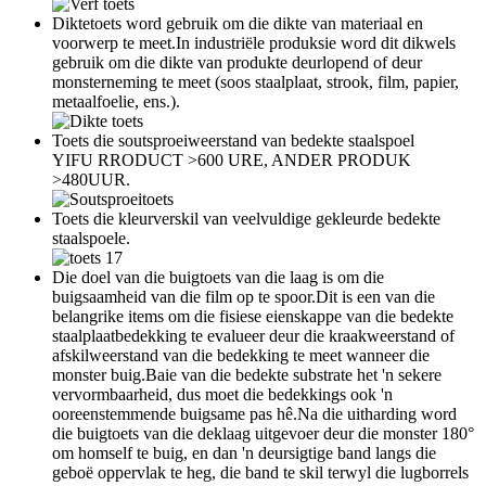
Diktetoets word gebruik om die dikte van materiaal en
voorwerp te meet.In industriële produksie word dit dikwels
gebruik om die dikte van produkte deurlopend of deur
monsterneming te meet (soos staalplaat, strook, film, papier,
metaalfoelie, ens.).
Toets die soutsproeiweerstand van bedekte staalspoel
YIFU RRODUCT >600 URE, ANDER PRODUK
>480UUR.
Toets die kleurverskil van veelvuldige gekleurde bedekte
staalspoele.
Die doel van die buigtoets van die laag is om die
buigsaamheid van die film op te spoor.Dit is een van die
belangrike items om die fisiese eienskappe van die bedekte
staalplaatbedekking te evalueer deur die kraakweerstand of
afskilweerstand van die bedekking te meet wanneer die
monster buig.Baie van die bedekte substrate het 'n sekere
vervormbaarheid, dus moet die bedekkings ook 'n
ooreenstemmende buigsame pas hê.Na die uitharding word
die buigtoets van die deklaag uitgevoer deur die monster 180°
om homself te buig, en dan 'n deursigtige band langs die
geboë oppervlak te heg, die band te skil terwyl die lugborrels