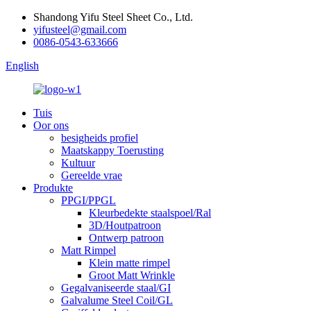
Shandong Yifu Steel Sheet Co., Ltd.
yifusteel@gmail.com
0086-0543-633666
English
Tuis
Oor ons
besigheids profiel
Maatskappy Toerusting
Kultuur
Gereelde vrae
Produkte
PPGI/PPGL
Kleurbedekte staalspoel/Ral
3D/Houtpatroon
Ontwerp patroon
Matt Rimpel
Klein matte rimpel
Groot Matt Wrinkle
Gegalvaniseerde staal/GI
Galvalume Steel Coil/GL