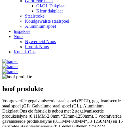
Geriffelde plaat
GI/GL Dakplaat
Kleur dakplaat
Staalstroke
Koudgewalste staalspoel
Aluminium spoel
Inspeksie
Nuus
Nywerheid Nuus
Produk Nuus
Kontak Ons
hoof produkte
Voorgeverfde gegalvaniseerde staal spoel (PPGI), gegalvaniseerde
staal spoel (GI), Galvalume staal spoel (GL), Aluminium,
Dakplaat.Ons eie fabriek is gebou met 2 gegalvaniseerde
produksielyne (0.11MM-2.0mm *33mm-1250mm), 3 voorafverfde
gavaniseerde produksielyne (0.11MM-0.8MM*33-1250MM) en 15
geriffelde staalplaatmasjiene (0.15MM-0.8MM) *750MM-