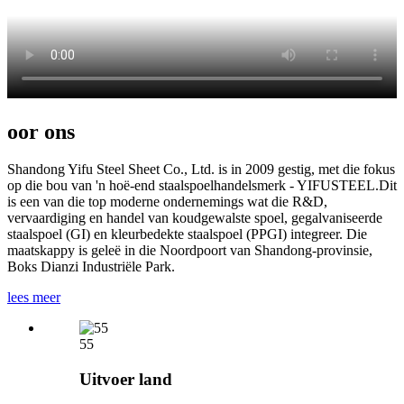
oor ons
Shandong Yifu Steel Sheet Co., Ltd. is in 2009 gestig, met die fokus
op die bou van 'n hoë-end staalspoelhandelsmerk - YIFUSTEEL.Dit
is een van die top moderne ondernemings wat die R&D,
vervaardiging en handel van koudgewalste spoel, gegalvaniseerde
staalspoel (GI) en kleurbedekte staalspoel (PPGI) integreer. Die
maatskappy is geleë in die Noordpoort van Shandong-provinsie,
Boks Dianzi Industriële Park.
lees meer
55
Uitvoer land