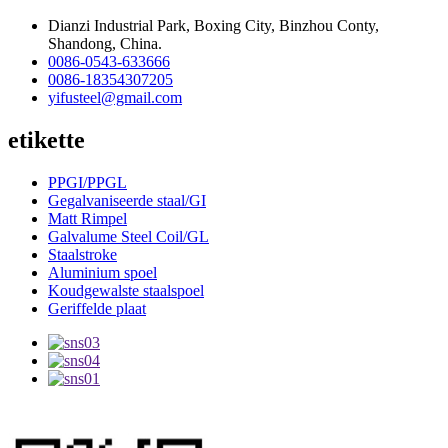
Dianzi Industrial Park, Boxing City, Binzhou Conty,
Shandong, China.
0086-0543-633666
0086-18354307205
yifusteel@gmail.com
etikette
PPGI/PPGL
Gegalvaniseerde staal/GI
Matt Rimpel
Galvalume Steel Coil/GL
Staalstroke
Aluminium spoel
Koudgewalste staalspoel
Geriffelde plaat